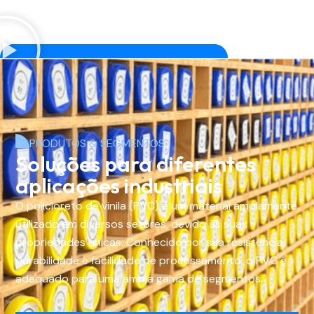
PRODUTOS & SEGMENTOS
Soluções para diferentes
aplicações industriais
O policloreto de vinila (PVC) é um material amplamente
utilizado em diversos setores, devido às suas
propriedades únicas. Conhecido por sua resistência,
durabilidade e facilidade de processamento, o PVC é
adequado para uma ampla gama de segmentos.