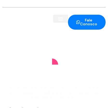
Fale
Conosco
COMPOSTO
DE PVC
Há mais de 40 anos fornecendo compostos de PVC
com qualidade, confiabilidade e suporte técnico para
empresas de todo o Brasil.