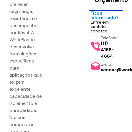
Orçamento
oferecer
segurança,
Ficou
interessado?
resistência e
Entre em
desempenho
contato
conosco:
confiável. A
Telefone:
WorkPlastic
(11)
desenvolve
4168-
formulações
4664
específicas
E-mail:
para
vendas@workp
aplicações que
exigem
excelente
capacidade de
isolamento e
durabilidade.
Nossos
compostos
atendem