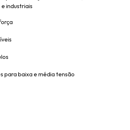
e industriais
força
íveis
elos
s para baixa e média tensão