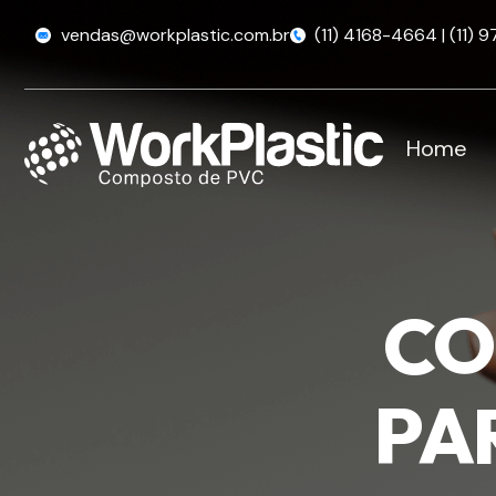
vendas@workplastic.com.br
(11) 4168-4664 | (11)
Home
CO
PA