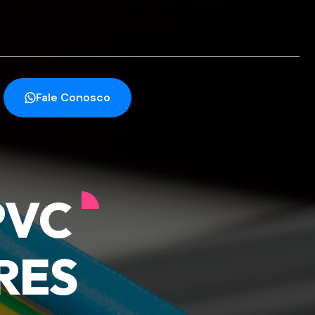
Fale Conosco
PVC
RES