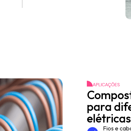
APLICAÇÕES
Compost
para dif
elétricas
Fios e cab