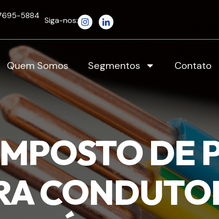
 97695-5884
Siga-nos:
Quem Somos
Segmentos
Contato
MPOSTO DE 
RA CONDUTO